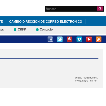
Search this site
Formulario de
búsqueda
TE
CAMBIO DIRECCIÓN DE CORREO ELECTRÓNICO
tes
CRFP
Contacto
JORNADA DE PUERTAS ABIERTAS
NORMAS DE CONVIVENCIA
ROYECTO EDUCATIVO 25/26
VI PLAN DE ÉXITO EDUCATIVO
Última modificación:
12/02/2025 - 20:32