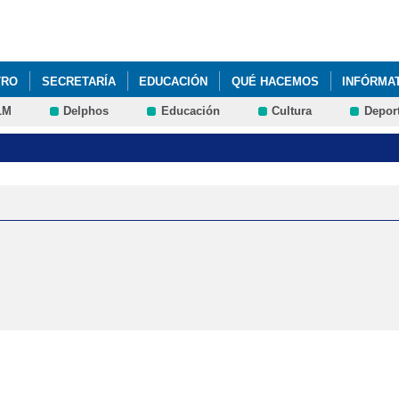
Pasar al
contenido
principal
TRO
SECRETARÍA
EDUCACIÓN
QUÉ HACEMOS
INFÓRMA
LM
Delphos
Educación
Cultura
Depor
EL AUTÍSMO
ELECCIONES CONSEJO ESCOLAR
FACEBOOK
PE
PLAN DE ÉXITO EDUCATIVO
PROCESO DE ADMISIÓN
P
ITO EDUCATIVO