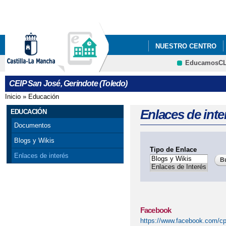
Pa
co
pri
NUESTRO CENTRO
EducamosC
CAMBIO DIRECCIÓN 
CRFP
CEIP San José, Gerindote (Toledo)
ELECCIONES CONSE
Inicio
»
Educación
Se encuentra usted aquí
NORMAS DE CONVIVE
Enlaces de inte
EDUCACIÓN
Documentos
PROCESO DE ADMISI
Blogs y Wikis
Tipo de Enlace
VI PLAN DE ÉXITO E
Enlaces de interés
Facebook
https://www.facebook.com/cp